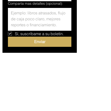
Comparta mas detalles (opcional):
Sí, suscríbame a su boletín.
Enviar
PO Box 1217
Meridian, ID 83680
+1(208)546-9389
Info@gempeakfin.com
GemPeak Financial brinda servicios de
contabilidad, reportes financieros,