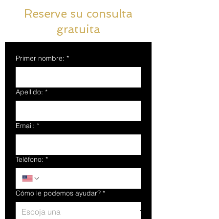
Reserve su consulta
gratuita
Primer nombre:
*
Apellido:
*
Email:
*
Teléfono:
*
Cómo le podemos ayudar?
*